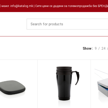
-маил: info@katalog.mk | Сите цени се дадени за големопродажба без БРЕН
Show
9
24