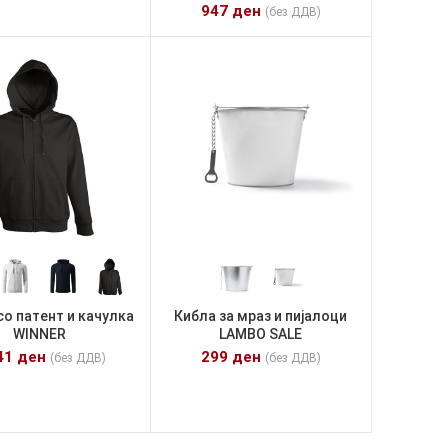
947
ден
(без ДДВ)
со патент и качулка
Кибла за мраз и пијалоци
WINNER
LAMBO SALE
41
ден
299
ден
(без ДДВ)
(без ДДВ)