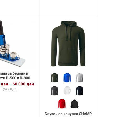
ина за беџови и
ти B-500 и B-900
0
ден
–
60.000
ден
(без ДДВ)
Блузон со качулка CHAMP