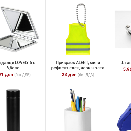
едалце LOVELY 6 x
Приврзок ALERT, мини
Штан
6,бело
рефлект елек, неон жолта
5.9
01
ден
23
ден
(без ДДВ)
(без ДДВ)