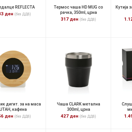
едалце REFLECTA
Термос чаша HD MUG со
Кутија 
рачка, 350ml, црна
33
ден
(без ДДВ)
317
ден
1.1
(без ДДВ)
ик дигит. за на маса
Чаша CLARK метална
Слуш
UTAH, кафена
300ml, црна
м
56
ден
427
ден
1.4
(без ДДВ)
(без ДДВ)