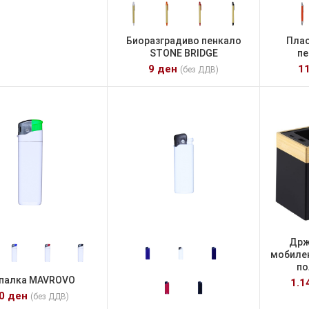
Биоразградиво пенкало
Плас
STONE BRIDGE
пе
9
ден
1
(без ДДВ)
Држ
мобилен
по
палка MAVROVO
1.1
10
ден
(без ДДВ)