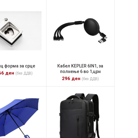
ц форма за срце
Кабел KEPLER 6IN1, за
полнење 6 во 1,црн
66
ден
(без ДДВ)
296
ден
(без ДДВ)