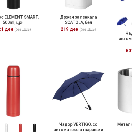
с ELEMENT SMART,
Држач за пенкала
500ml, црн
SCATOLA, бел
21
ден
219
ден
(без ДДВ)
(без ДДВ)
Ча
автом
5
Чадор VERTIGO, со
Металн
автоматско отварање и