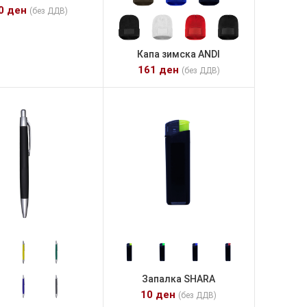
50
ден
(без ДДВ)
Капа зимска ANDI
161
ден
(без ДДВ)
Запалка SHARA
10
ден
(без ДДВ)