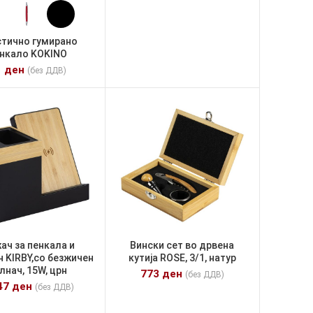
тично гумирано
нкало KOKINO
1
ден
(без ДДВ)
ач за пенкала и
Вински сет во дрвена
 KIRBY,со безжичен
кутија ROSE, 3/1, натур
лнач, 15W, црн
773
ден
(без ДДВ)
47
ден
(без ДДВ)