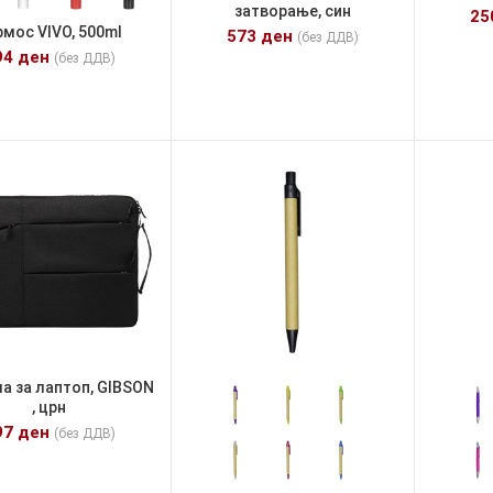
затворање, син
2
рмос VIVO, 500ml
573
ден
(без ДДВ)
94
ден
(без ДДВ)
а за лаптоп, GIBSON
, црн
97
ден
(без ДДВ)