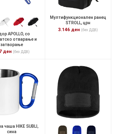
Мултифункционален ранец
STROLL, црн
3.146
ден
(без ДДВ)
дор APOLLO, со
атско отварање и
затворање
07
ден
(без ДДВ)
а чаша HIKE SUBLI,
сина