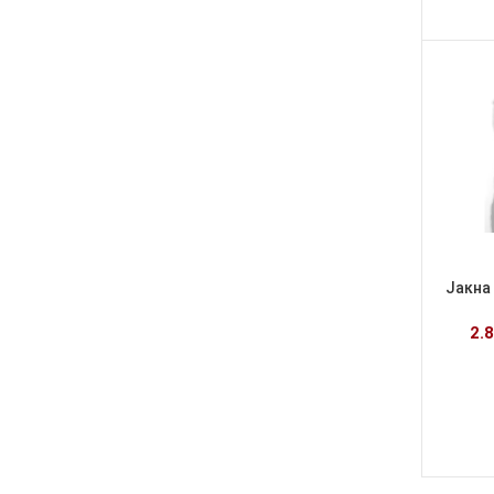
Јакна
2.