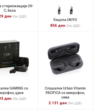
за стерилизација UV-
C, бела
29
ден
(без ДДВ)
Кецела UKIYO
856
ден
(без ДДВ)
алки GAMING со
Слушалки Urban Vitamin
икрофон, црна
PACIFICA со микрофон,
сива
93
ден
(без ДДВ)
2.131
ден
(без ДДВ)