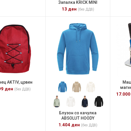
Запалка KRICK MINI
13
ден
(без ДДВ)
нец AKTIV, црвен
Маш
магне
99
ден
(без ДДВ)
17.00
Блузон со качулка
ABSOLUT HOODY
1.404
ден
(без ДДВ)