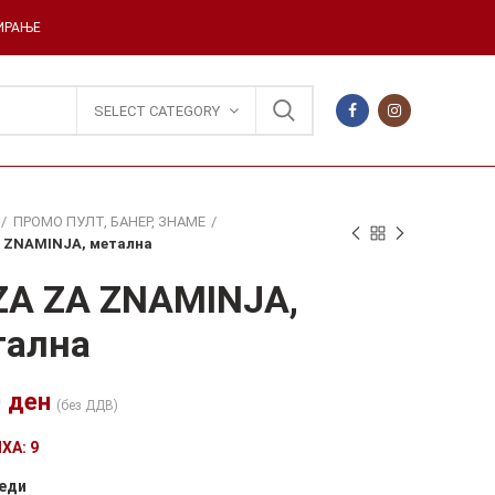
ДИРАЊЕ
SELECT CATEGORY
ПРОМО ПУЛТ, БАНЕР, ЗНАМЕ
 ZNAMINJA, метална
ZA ZA ZNAMINJA,
тална
0
ден
(без ДДВ)
ХА: 9
еди
ve: