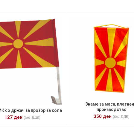
Знаме за маса, платнен
производство
К со држач за прозор за кола
350
ден
127
ден
(без ДДВ)
(без ДДВ)