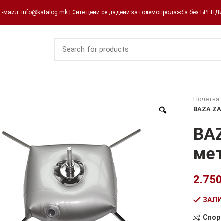
-маил: info@katalog.mk | Сите цени се дадени за големопродажба без БРЕН
Почетна
BAZA ZA
BA
ме
2.75
ЗАЛИ
Спор
Alternati