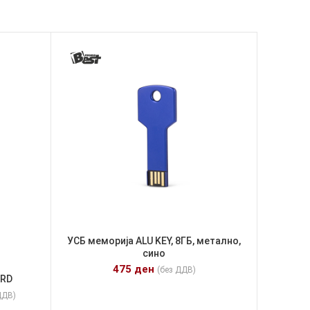
УСБ меморија ALU KEY, 8ГБ, метално,
сино
475
ден
(без ДДВ)
ARD
ДДВ)