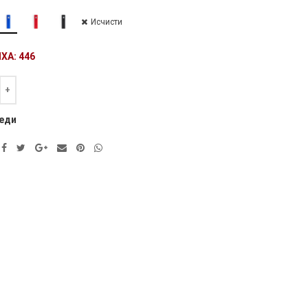
Исчисти
ХА: 446
а
ve:
еди