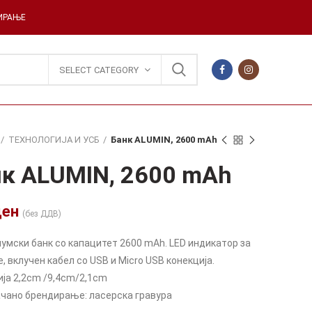
ДИРАЊЕ
SELECT CATEGORY
ТЕХНОЛОГИЈА И УСБ
Банк ALUMIN, 2600 mAh
к ALUMIN, 2600 mAh
ден
(без ДДВ)
умски банк со капацитет 2600 mAh. LED индикатор за
 вклучен кабел со USB и Micro USB конекција.
ја 2,2cm /9,4cm/2,1cm
чано брендирање: ласерска гравура