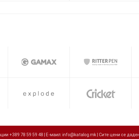
и +389 78 59 59 48 | Е-маил: info@katalog.mk | Сите цени се д