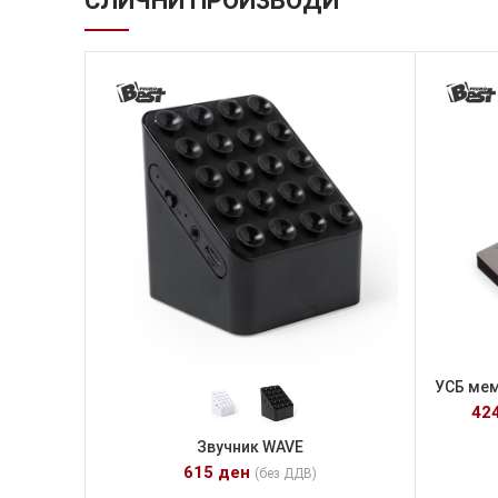
СЛИЧНИ ПРОИЗВОДИ
УСБ мем
42
Звучник WAVE
615
ден
(без ДДВ)