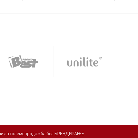
адени за големопродажба без БРЕНДИРАЊЕ