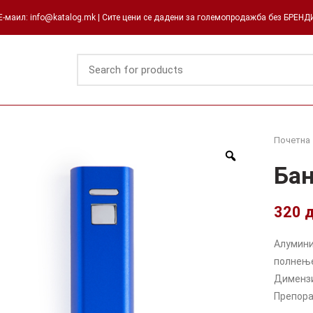
-маил: info@katalog.mk | Сите цени се дадени за големопродажба без БРЕН
Почетна
Бан
320
Алумини
полнење,
Димензи
Препора