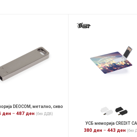
орија DEOCOM, метално, сиво
4
ден
–
487
ден
(без ДДВ)
УСБ меморија CREDIT C
380
ден
–
443
ден
(без 