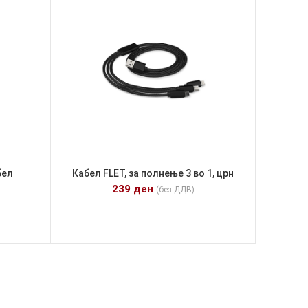
бел
Кабел FLET, за полнење 3 во 1, црн
239
ден
(без ДДВ)