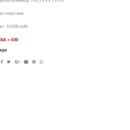
ја на производ:
14.2 x 6.9 x 1.9 cm
ал: пластика
ет:
10.000 mAh
ХА: > 500
еди
ve: