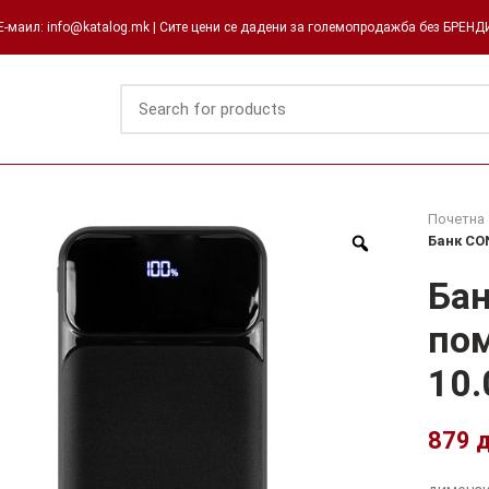
-маил: info@katalog.mk | Сите цени се дадени за големопродажба без БРЕН
Почетна
Банк CO
Ба
пом
10
879