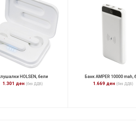
лушалки HOLSEN, бели
Банк AMPER 10000 mah, 
1.301
ден
1.669
ден
(без ДДВ)
(без ДДВ)