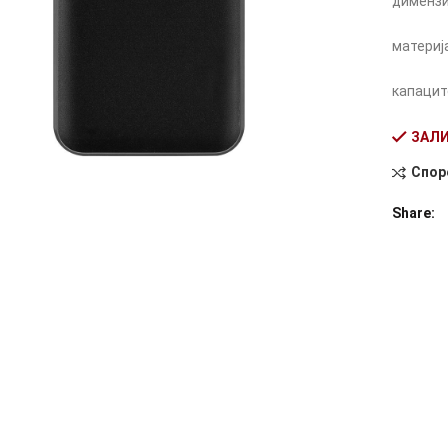
димензи
материј
капацит
ЗАЛИ
Спор
Alternati
Share