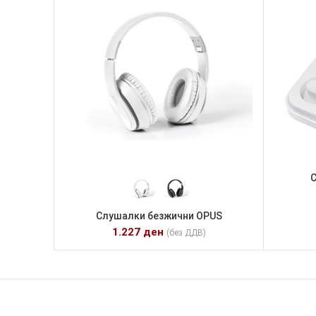
С
Слушалки безжични OPUS
1.227
ден
(без ДДВ)