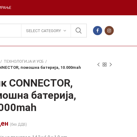
ДИРАЊЕ
SELECT CATEGORY
ТЕХНОЛОГИЈА И УСБ
NNECTOR, помошна батерија, 10.000mah
нк CONNECTOR,
ошна батерија,
.000mah
ден
(без ДДВ)