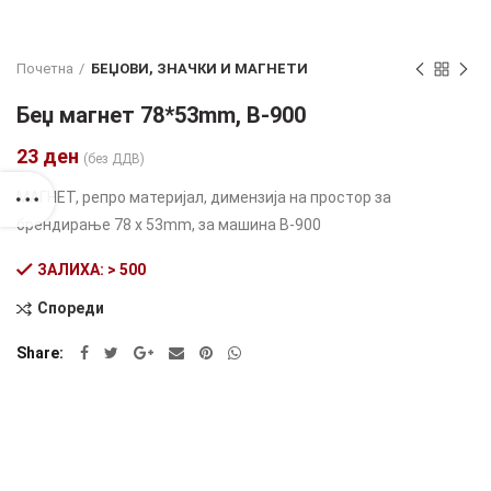
Почетна
БЕЏОВИ, ЗНАЧКИ И МАГНЕТИ
Беџ магнет 78*53mm, B-900
23
ден
(без ДДВ)
МАГНЕТ, репро материјал, димензија на простор за
брендирање 78 x 53mm, за машина B-900
ЗАЛИХА: > 500
Спореди
Alternative:
Share