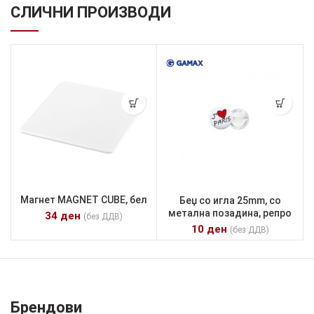
СЛИЧНИ ПРОИЗВОДИ
Магнет MAGNET CUBE, бел
Беџ со игла 25mm, со
метална позадина, репро
34
ден
(без ДДВ)
10
ден
(без ДДВ)
Брендови