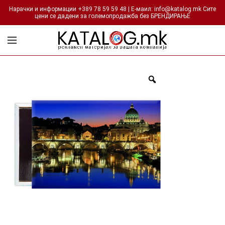
Нарачки и информации +389 78 59 59 48 | Е-маил: info@katalog.mk Сите
цени се дадени за големопродажба без БРЕНДИРАЊЕ