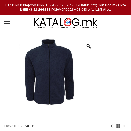
Нарачки и информации +389 78 59 59 48 | Е-маил: info@katalog.mk Сите
цени се дадени за големопродажба без БРЕНДИРАЊЕ
Почетна
SALE