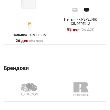
Пепелник PEPELNIK
CINDERELLA
83
ден
(без ДДВ)
Запалка TOM EB-15
26
ден
(без ДДВ)
Брендови