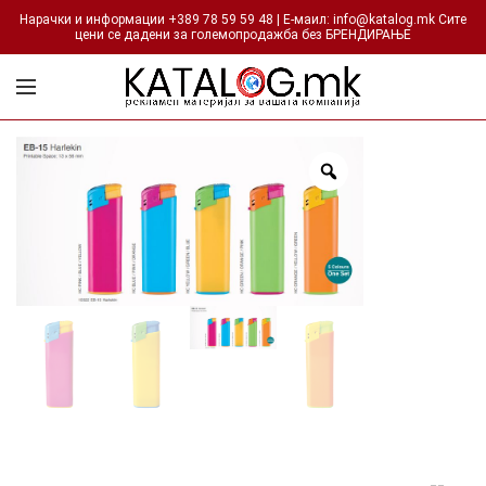
Нарачки и информации +389 78 59 59 48 | Е-маил: info@katalog.mk Сите
цени се дадени за големопродажба без БРЕНДИРАЊЕ