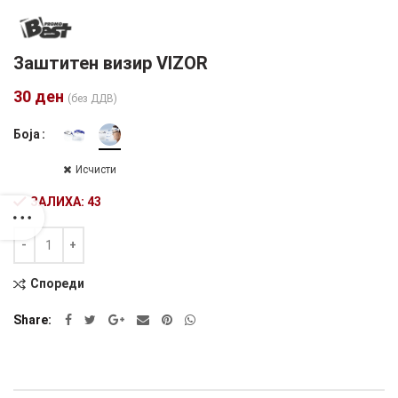
Заштитен визир VIZOR
30
ден
(без ДДВ)
Боја
Исчисти
ЗАЛИХА: 43
Количина
Alternative:
Спореди
Share