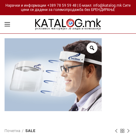
Нарачки и информации +389 78 59 59 48 | Е-маил: info@katalog.mk Сите
цени се дадени за големопродажба без БРЕНДИРАЊЕ
Почетна
SALE