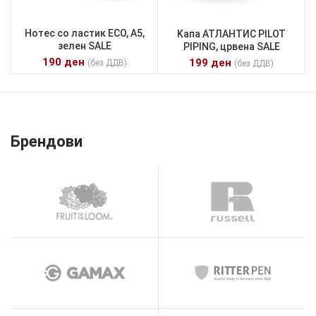
Нотес со ластик ECO, А5,
Kапа АТЛАНТИС PILOT
зелен SALE
PIPING, црвена SALE
190
ден
199
ден
(без ДДВ)
(без ДДВ)
Брендови