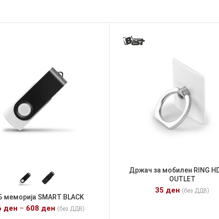
Држач за мобилен RING HD
OUTLET
35
ден
(без ДДВ)
Б меморија SMART BLACK
6
ден
–
608
ден
(без ДДВ)