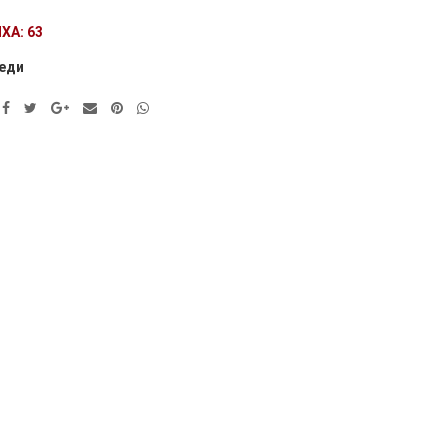
ХА: 63
еди
ve: