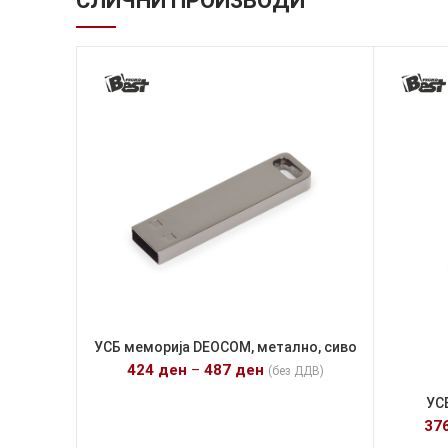
СЛИЧНИ ПРОИЗВОДИ
УСБ меморија DEOCOM, метално, сиво
424
ден
–
487
ден
(без ДДВ)
УС
37