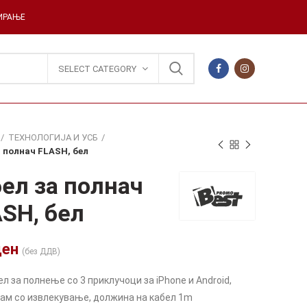
ДИРАЊЕ
SELECT CATEGORY
ТЕХНОЛОГИЈА И УСБ
а полнач FLASH, бел
ел за полнач
SH, бел
ден
(без ДДВ)
л за полнење со 3 приклучоци за iPhone и Android,
ам со извлекување, должина на кабел 1m