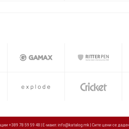
и +389 78 59 59 48 | Е-маил: info@katalog.mk | Сите цени се д