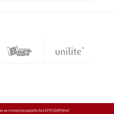
адени за големопродажба без БРЕНДИРАЊЕ