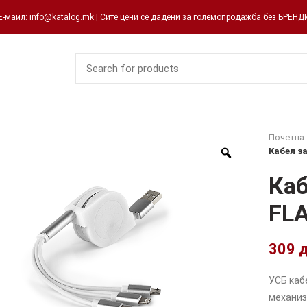
-маил: info@katalog.mk | Сите цени се дадени за големопродажба без БРЕН
Почетна
Кабел з
Каб
FLA
309
УСБ кабе
механиз