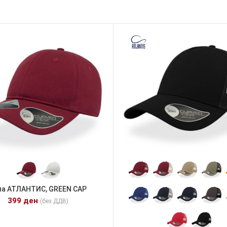
па АТЛАНТИС, GREEN CAP
399
ден
(без ДДВ)