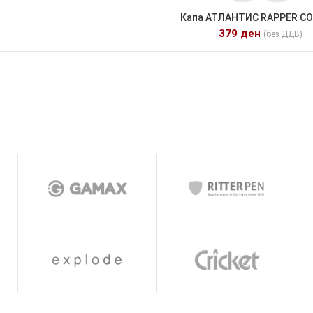
Капа АТЛАНТИС RAPPER C
379
ден
(без ДДВ)