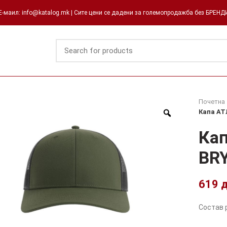
-маил: info@katalog.mk | Сите цени се дадени за големопродажба без БРЕН
Почетна
Капа А
Ка
BR
619
Состав 