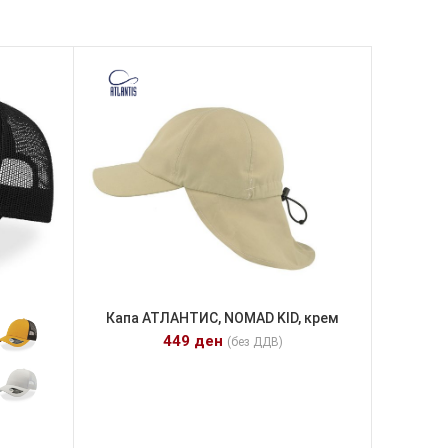
Капа АТЛАНТИС, NOMAD KID, крем
449
ден
(без ДДВ)