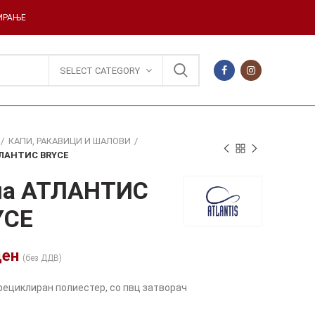
ДИРАЊЕ
SELECT CATEGORY
КАПИ, РАКАВИЦИ И ШАЛОВИ
ТЛАНТИС BRYCE
па АТЛАНТИС
YCE
ден
(без ДДВ)
рециклиран полиестер, со пвц затворач