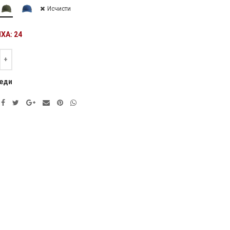
Исчисти
ХА: 24
а
ve:
еди