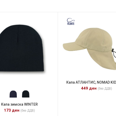
Капа АТЛАНТИС, NOMAD KID
449
ден
(без ДДВ)
Капа зимска WINTER
173
ден
(без ДДВ)