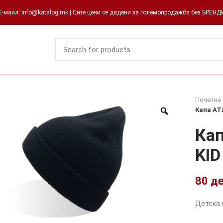
-маил: info@katalog.mk | Сите цени се дадени за големопродажба без БРЕН
Почетна
Капа АТ
Ка
KID
80
д
Детска к