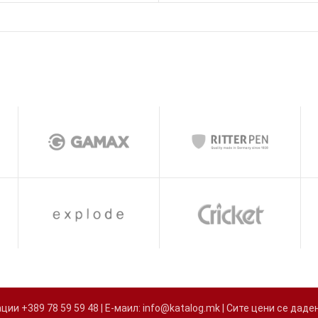
и +389 78 59 59 48 | Е-маил: info@katalog.mk | Сите цени се д