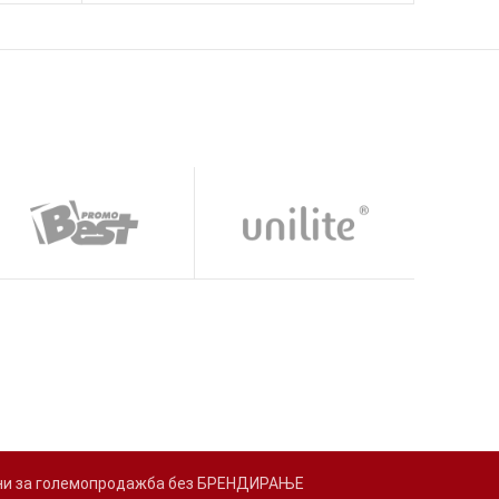
адени за големопродажба без БРЕНДИРАЊЕ