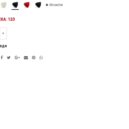
Исчисти
ХА: 120
а
ve:
еди