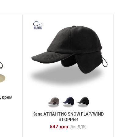
, крем
Капа АТЛАНТИС SNOW FLAP/WIND
STOPPER
547
ден
(без ДДВ)