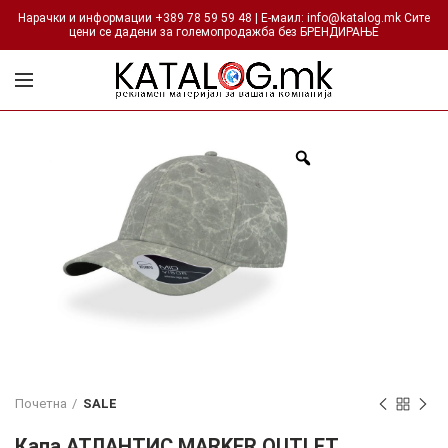
Нарачки и информации +389 78 59 59 48 | Е-маил: info@katalog.mk Сите
цени се дадени за големопродажба без БРЕНДИРАЊЕ
Почетна
SALE
Капа АТЛАНТИС MARKER OUTLET