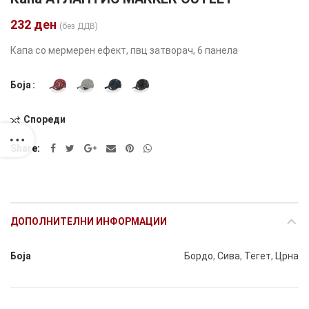
232
ден
(без ДДВ)
Капа со мермерен ефект, пвц затворач, 6 панела
Боја
Спореди
Alternative:
Share
ДОПОЛНИТЕЛНИ ИНФОРМАЦИИ
Боја
Бордо
,
Сива
,
Тегет
,
Црна