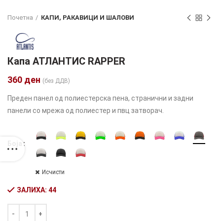
Почетна
КАПИ, РАКАВИЦИ И ШАЛОВИ
Капа АТЛАНТИС RAPPER
360
ден
(без ДДВ)
Преден панел од полиестерска пена, странични и задни
панели со мрежа од полиестер и пвц затворач.
Боја
Исчисти
ЗАЛИХА: 44