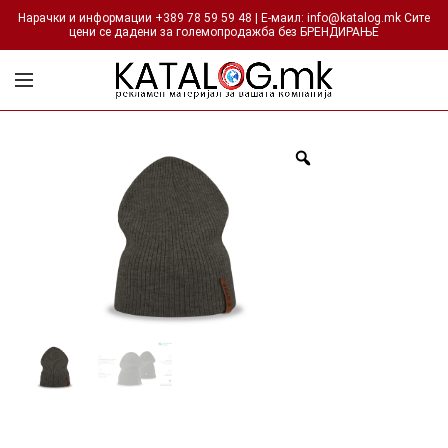
Нарачки и информации +389 78 59 59 48 | Е-маил: info@katalog.mk Сите
цени се дадени за големопродажба без БРЕНДИРАЊЕ