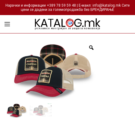
Нарачки и информации +389 78 59 59 48 | Е-маил: info@katalog.mk Сите
цени се дадени за големопродажба без БРЕНДИРАЊЕ