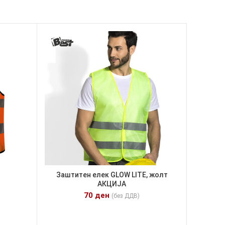
Заштитен елек GLOW LITE, жолт
АКЦИЈА
70
ден
(без ДДВ)