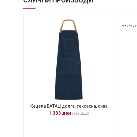
СЛИЧНИ ПРОИЗВОДИ
Кецела BATALI долга, тексасна, сина
1.333
ден
(без ДДВ)