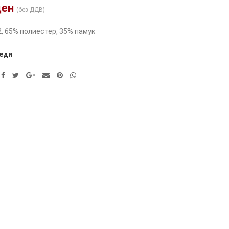
ден
(без ДДВ)
, 65% полиестер, 35% памук
еди