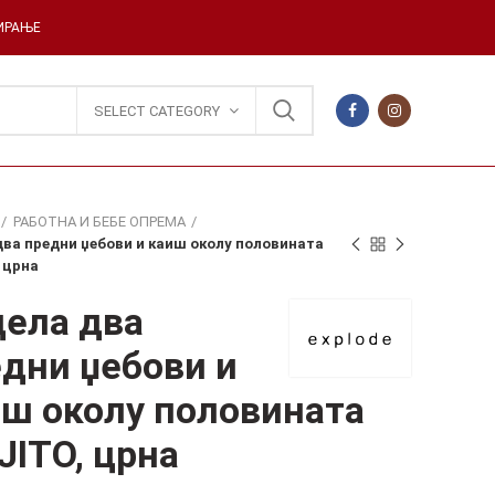
ДИРАЊЕ
SELECT CATEGORY
РАБОТНА И БЕБЕ ОПРЕМА
два предни џебови и каиш околу половината
 црна
ела два
дни џебови и
ш околу половината
ITO, црна