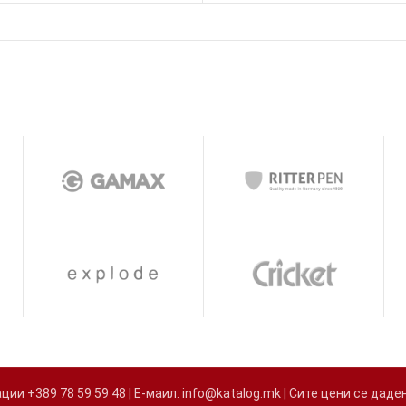
и +389 78 59 59 48 | Е-маил: info@katalog.mk | Сите цени се д