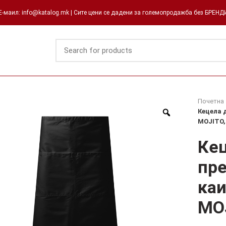
-маил: info@katalog.mk | Сите цени се дадени за големопродажба без БРЕН
Почетна
Кецела 
MOJITO,
Кец
пре
каи
MOJ