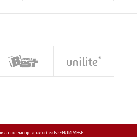
адени за големопродажба без БРЕНДИРАЊЕ