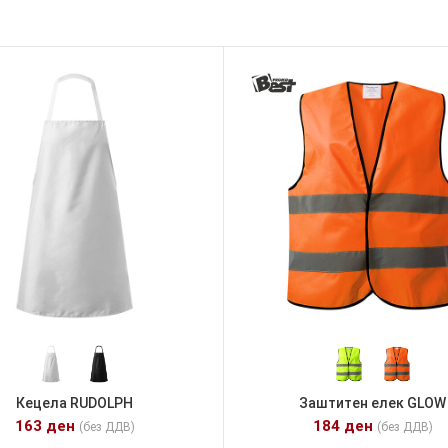
Кецела RUDOLPH
Заштитен елек GLOW
163
ден
184
ден
(без ДДВ)
(без ДДВ)