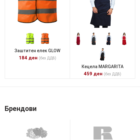
Заштитен елек GLOW
184
ден
(без ДДВ)
Кецела MARGARITA
459
ден
(без ДДВ)
Брендови