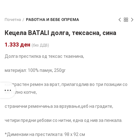
Почетна
РАБОТНА И БЕБЕ ОПРЕМА
Кецела BATALI долга, тексасна, сина
1.333
ден
(без ДДВ)
Долга престилка од тексас ткаенина,
материјал: 100% памук, 250gr
контрастен ремен за врат, прилагодлив во три позиции со
метално копче,
странични ременчиња за врзување,џ
еб на градите,
четири предни џебови со нитни, една од нив за пенкала.
*Димензии на престилката: 98 x 92 см