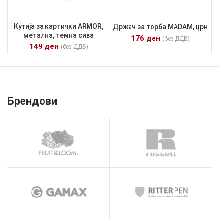
Кутија за картички ARMOR,
Држач за торба MADAM, црн
метална, темна сива
176
ден
(без ДДВ)
149
ден
(без ДДВ)
Брендови