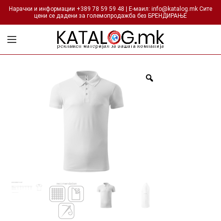
Нарачки и информации +389 78 59 59 48 | Е-маил: info@katalog.mk Сите
цени се дадени за големопродажба без БРЕНДИРАЊЕ