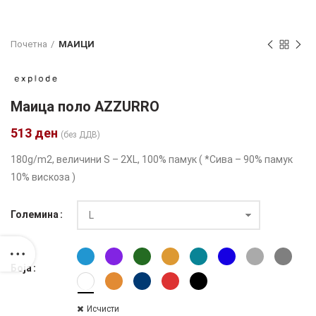
Почетна
МАИЦИ
Маица поло AZZURRO
513
ден
(без ДДВ)
180g/m2, величини S – 2XL, 100% памук ( *Сива – 90% памук
10% вискоза )
Големина
Боја
Исчисти