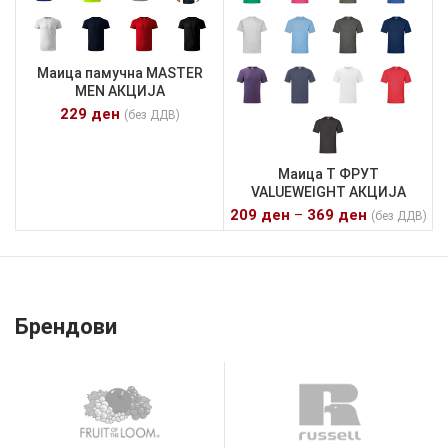
Маица памучна MASTER
MEN АКЦИЈА
229
ден
(без ДДВ)
Маица Т ФРУТ
VALUEWEIGHT АКЦИЈА
209
ден
–
369
ден
(без ДДВ)
Брендови