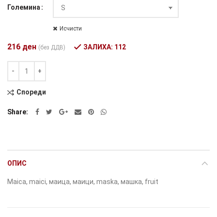
Големина
Исчисти
216
ден
ЗАЛИХА: 112
(без ДДВ)
Количина
Alternative:
Спореди
Share
ОПИС
Maica, maici, маица, маици, maska, машка, fruit