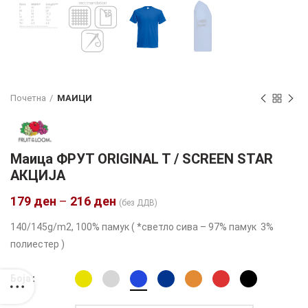
Почетна
МАИЦИ
Маица ФРУТ ORIGINAL T / SCREEN STAR
АКЦИЈА
179
ден
–
216
ден
(без ДДВ)
140/145g/m2, 100% памук ( *светло сива – 97% памук 3%
полиестер )
Боја