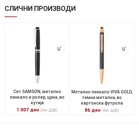
СЛИЧНИ ПРОИЗВОДИ
Сет SAMSON, метално
Метално пенкало VIVA GOLD,
пенкало и ролер, црна, во
темна метална, во
кутија
картонска футрола
1.007
ден
86
ден
(без ДДВ)
(без ДДВ)