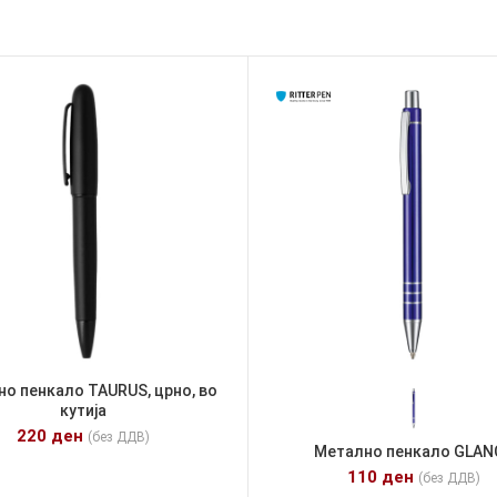
о пенкало TAURUS, црно, во
кутија
220
ден
(без ДДВ)
Метално пенкало GLAN
110
ден
(без ДДВ)