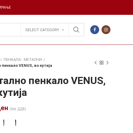
ДИРАЊЕ
SELECT CATEGORY
ПЕНКАЛА - МЕТАЛНИ
 пенкало VENUS, во кутија
ално пенкало VENUS,
кутија
ден
(без ДДВ)