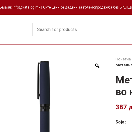
-маил: info@katalog.mk | Сите цени се дадени за големопродажба без БРЕН
Почетна
Метално
Мет
во 
387
Боја