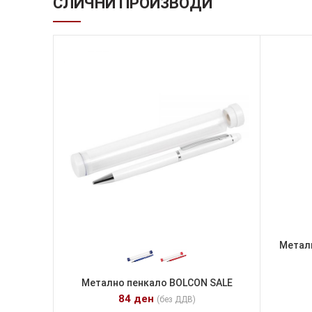
СЛИЧНИ ПРОИЗВОДИ
Металн
Метално пенкало BOLCON SALE
84
ден
(без ДДВ)