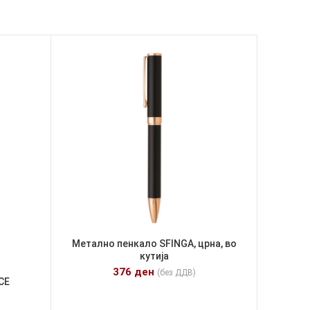
Метално пенкало SFINGA, црна, во
кутија
376
ден
(без ДДВ)
CE