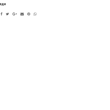
еди
ve: