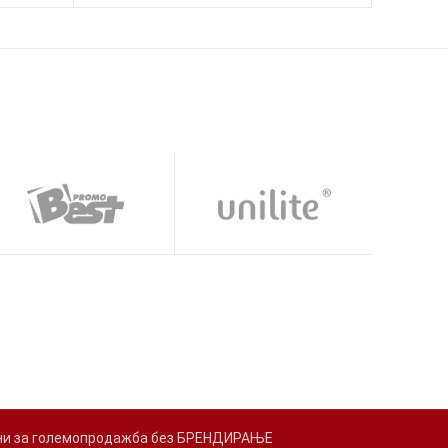
адени за големопродажба без БРЕНДИРАЊЕ