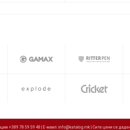
и +389 78 59 59 48 | Е-маил: info@katalog.mk | Сите цени се д