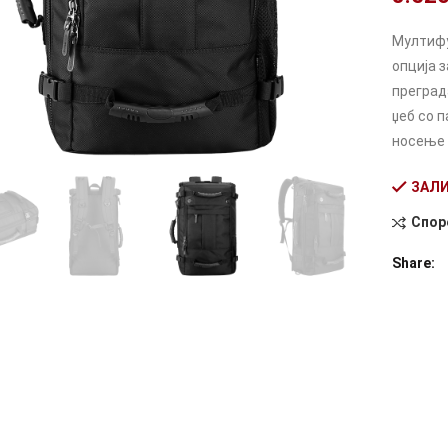
Мултифу
опција 
преграда
џеб со 
носење н
ЗАЛИ
Спор
Alternati
Share