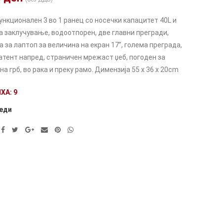
нкционален 3 во 1 ранец со носечки капацитет 40L и
за заклучување, водоотпорен, две главни прегради,
 за лаптоп за величина на екран 17”, голема преграда,
патент напред, страничен мрежаст џеб, погоден за
а грб, во рака и преку рамо. Димензија 55 х 36 х 20cm
ХА: 9
еди
ve: