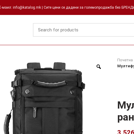
-маил: info@katalog.mk | Сите цени се дадени за големопродажба без БРЕН
Почетна
Мултифу
Му
ран
3.52