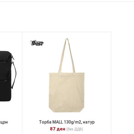
 црн
Торба MALL 130g/m2, натур
87
ден
(без ДДВ)