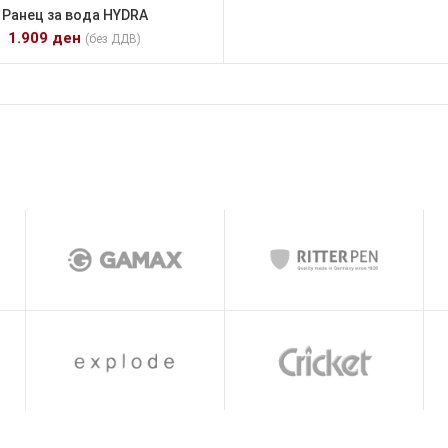
Ранец за вода HYDRA
1.909
ден
(без ДДВ)