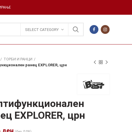
ДИРАЊЕ
SELECT CATEGORY
ТОРБИ И РАНЦИ
нкционален ранец EXPLORER, црн
лтифункционален
ец EXPLORER, црн
6
ден
(без ДДВ)