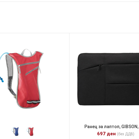
Ранец за лаптоп, GIBSON,
697
ден
(без ДДВ)