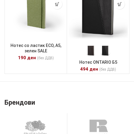
Нотес со ластик ECO, А5,
зелен SALE
190
ден
(без ДДВ)
Нотес ONTARIO Б5
494
ден
(без ДДВ)
Брендови