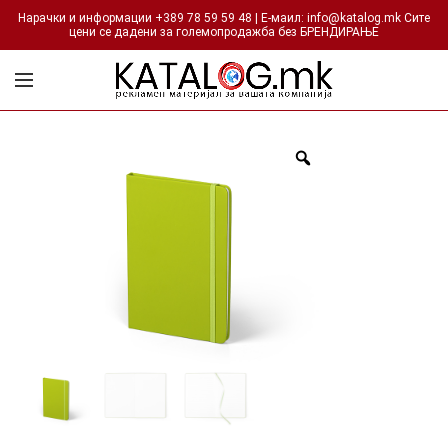
Нарачки и информации +389 78 59 59 48 | Е-маил: info@katalog.mk Сите
цени се дадени за големопродажба без БРЕНДИРАЊЕ