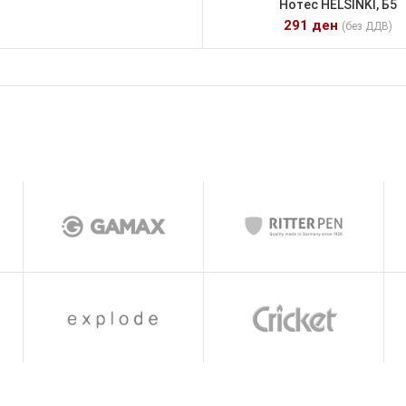
Нотес HELSINKI, Б5
291
ден
(без ДДВ)