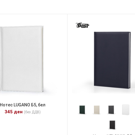
Нотес LUGANO Б5, бел
345
ден
(без ДДВ)