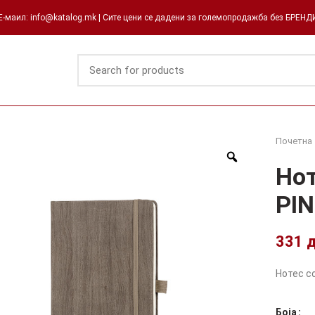
-маил: info@katalog.mk | Сите цени се дадени за големопродажба без БРЕН
Почетна
Нот
PIN
331
Нотес со
Боја