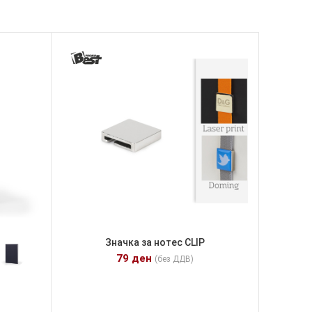
Значка за нотес CLIP
79
ден
(без ДДВ)