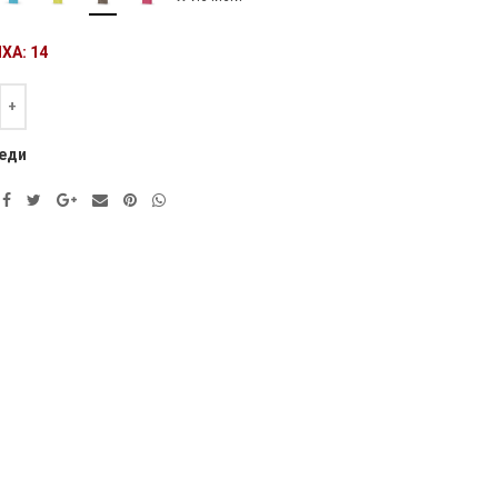
ХА: 14
а
ve:
еди