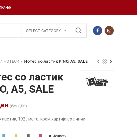
ДИРАЊЕ
SELECT CATEGORY
НОТЕСИ
Нотес со ластик PINO, А5, SALE
ес со ластик
O, А5, SALE
ден
(без ДДВ)
 ластик, 192 листа, крем хартија со линии
Исчисти