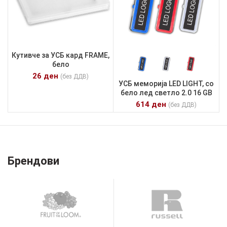
Кутивче за УСБ кард FRAME,
бело
26
ден
(без ДДВ)
УСБ меморија LED LIGHT, со
бело лед светло 2.0 16 GB
614
ден
(без ДДВ)
Брендови