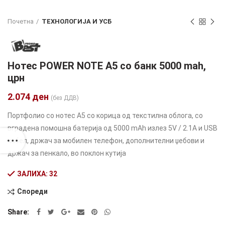
Почетна
ТЕХНОЛОГИЈА И УСБ
Нотес POWER NOTE А5 со банк 5000 mah,
црн
2.074
ден
(без ДДВ)
Портфолио со нотес А5 со корица од текстилна облога, со
вградена помошна батерија од 5000 mAh излез 5V / 2.1A и USB
кабел, држач за мобилен телефон, дополнителни џебови и
држач за пенкало, во поклон кутија
ЗАЛИХА: 32
Спореди
Alternative:
Share