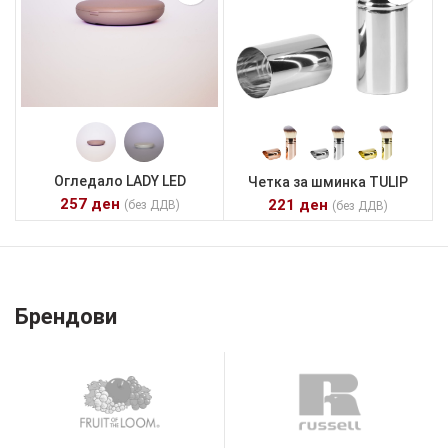
Огледало LADY LED
Четка за шминка TULIP
257
ден
221
ден
(без ДДВ)
(без ДДВ)
Брендови