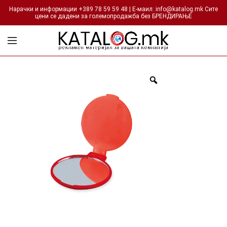
Нарачки и информации +389 78 59 59 48 | Е-маил: info@katalog.mk Сите
цени се дадени за големопродажба без БРЕНДИРАЊЕ