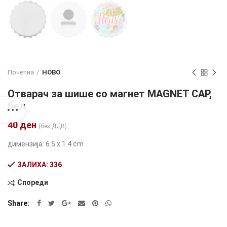
Почетна
НОВО
Отварач за шише со магнет MAGNET CAP,
бел
40
ден
(без ДДВ)
димензија: 6.5 x 1.4 cm
ЗАЛИХА: 336
Спореди
Alternative:
Share