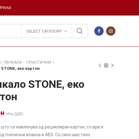
ДИРАЊЕ
SELECT CATEGORY
ПЕНКАЛА – ПЛАСТИЧНИ
 STONE, еко картон
кало STONE, еко
тон
ен
(без ДДВ)
 што се извлекува од рециклиран картон, со врв и
од пченични влакна и ABS. Со сино мастило