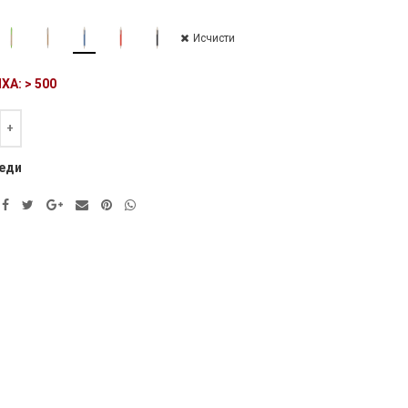
Исчисти
ХА: > 500
а
ve:
еди