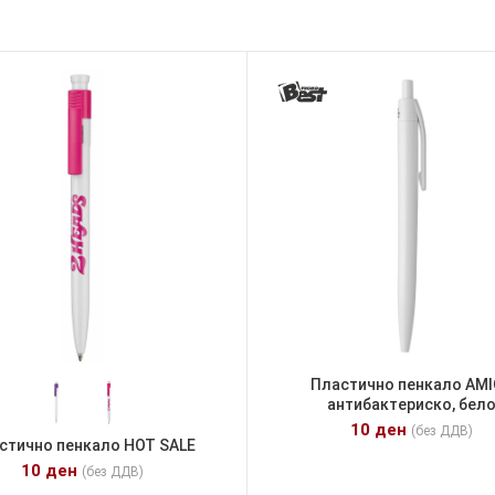
Пластично пенкало AM
антибактериско, бел
10
ден
(без ДДВ)
стично пенкало HOT SALE
10
ден
(без ДДВ)