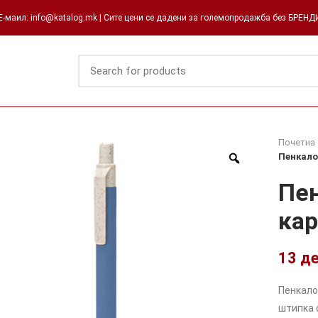
-маил: info@katalog.mk | Сите цени се дадени за големопродажба без БРЕН
Почетна
Пенкало
Пен
кар
13
д
Пенкало
штипка 