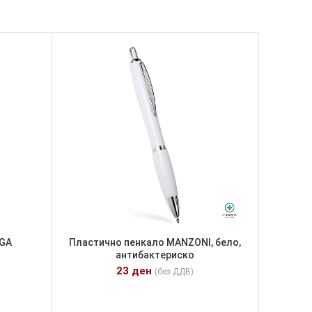
IGA
Пластично пенкало MANZONI, бело,
о
антибактериско
23
ден
(без ДДВ)