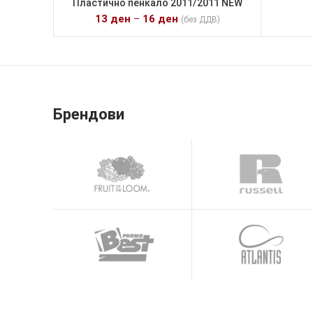
Пластично пенкало 2011/2011 NEW
13
ден
–
16
ден
(без ДДВ)
Брендови