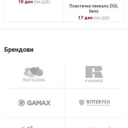
10
ден
(без ДДВ)
Пластично пенкало ZIGI,
бело
17
ден
(без ДДВ)
Брендови