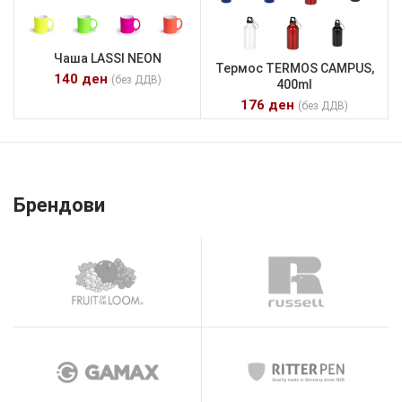
Чаша LASSI NEON
Термос TERMOS CAMPUS,
140
ден
(без ДДВ)
400ml
176
ден
(без ДДВ)
Брендови