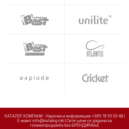
КАТАЛОГ КОМПАНИ - Нарачки и информации +389 78 59 59 48 |
Е-маил: info@katalog.mk | Сите цени се дадени за
големопродажба без БРЕНДИРАЊЕ