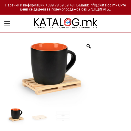
Нарачки и информации +389 78 59 59 48 | Е-маил: info@katalog.mk Сите
цени се дадени за големопродажба без БРЕНДИРАЊЕ