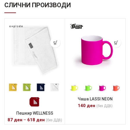
СЛИЧНИ ПРОИЗВОДИ
Чаша LASSI NEON
140
ден
(без ДДВ)
Пешкир WELLNESS
87
ден
–
618
ден
(без ДДВ)