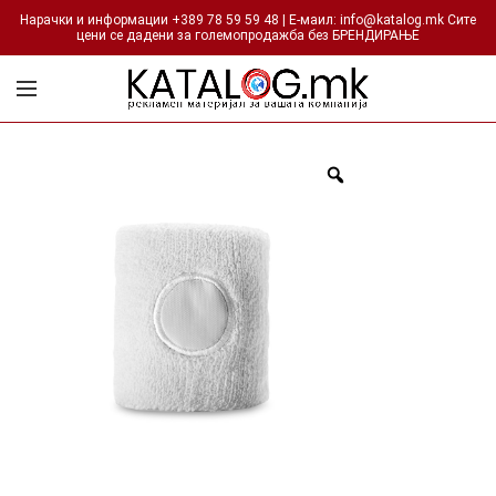
Нарачки и информации +389 78 59 59 48 | Е-маил: info@katalog.mk Сите
цени се дадени за големопродажба без БРЕНДИРАЊЕ