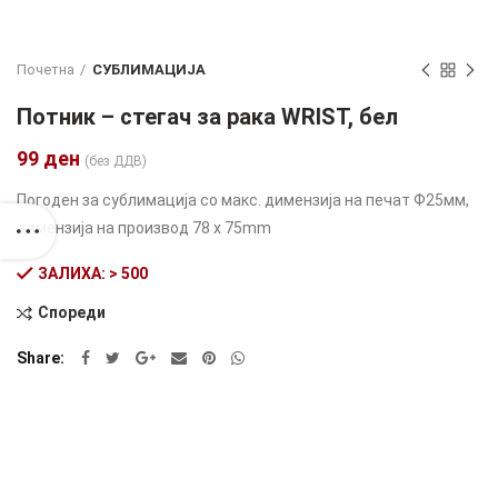
Почетна
СУБЛИМАЦИЈА
Потник – стегач за рака WRIST, бел
99
ден
(без ДДВ)
Погоден за сублимација со макс. димензија на печат Ф25мм,
димензија на производ 78 х 75mm
ЗАЛИХА: > 500
Спореди
Alternative:
Share