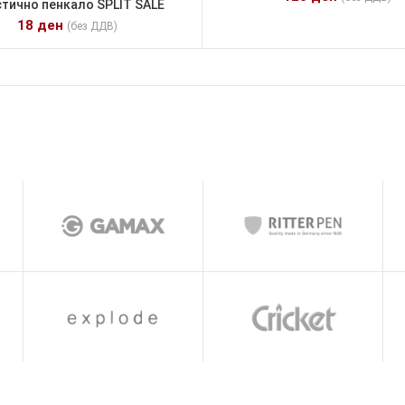
тично пенкало SPLIT SALE
18
ден
(без ДДВ)