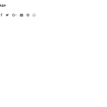
еди
ve: