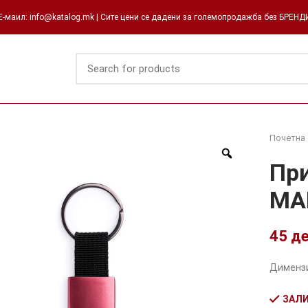
-маил: info@katalog.mk | Сите цени се дадени за големопродажба без БРЕН
Почетна
Пр
MA
45
д
Димензи
ЗАЛИ