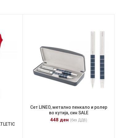
Сет LINEO, метално пенкало и ролер
во кутија, син SALE
448
ден
(без ДДВ)
TLETIC