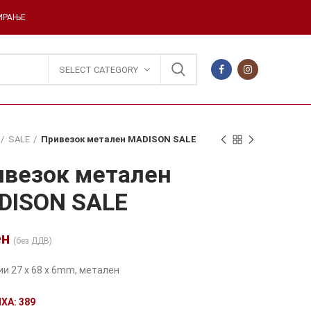
ДИРАЊЕ
SELECT CATEGORY
SALE
Привезок метален MADISON SALE
ивезок метален
DISON SALE
ен
(без ДДВ)
и 27 x 68 x 6mm, метален
ХА: 389