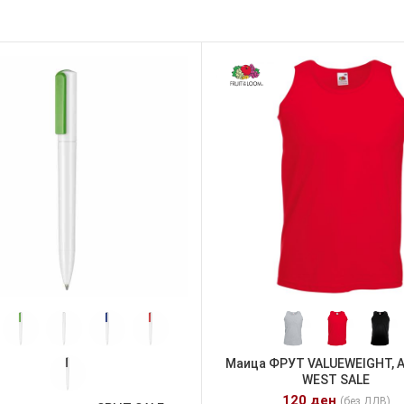
Маица ФРУТ VALUEWEIGHT, A
WEST SALE
120
ден
(без ДДВ)