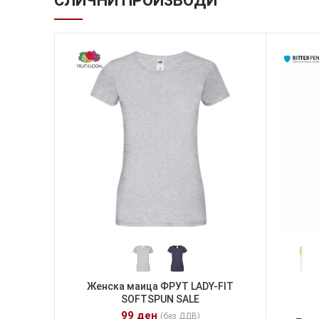
СЛИЧНИ ПРОИЗВОДИ
Женска маица ФРУТ LADY-FIT
SOFTSPUN SALE
99
ден
(без ДДВ)