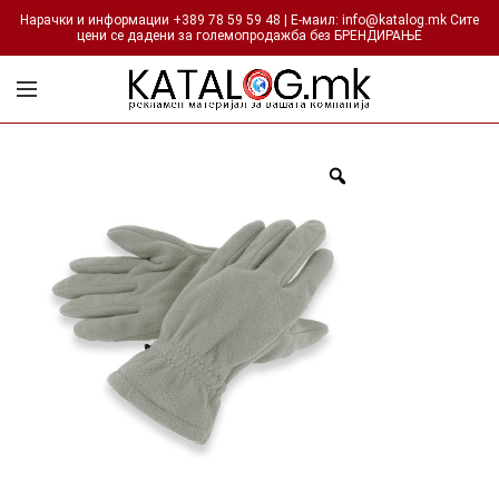
Нарачки и информации +389 78 59 59 48 | Е-маил: info@katalog.mk Сите
цени се дадени за големопродажба без БРЕНДИРАЊЕ