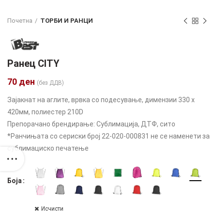
Почетна
ТОРБИ И РАНЦИ
Ранец CITY
70
ден
(без ДДВ)
Зајакнат на аглите, врвка со подесување, димензии 330 x
420мм, полиестер 210D
Препорачано брендирање: Сублимација, ДТФ, сито
*Ранчињата со сериски број 22-020-000831 не се наменети за
сублимациско печатење
Боја
Исчисти