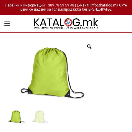
Нарачки и информации +389 78 59 59 48 | Е-маил: info@katalog.mk Сите
цени се дадени за големопродажба без БРЕНДИРАЊЕ