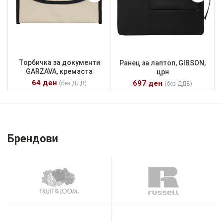
Торбичка за документи
Ранец за лаптоп, GIBSON,
GARZAVA, кремаста
црн
64
ден
697
ден
(без ДДВ)
(без ДДВ)
Брендови