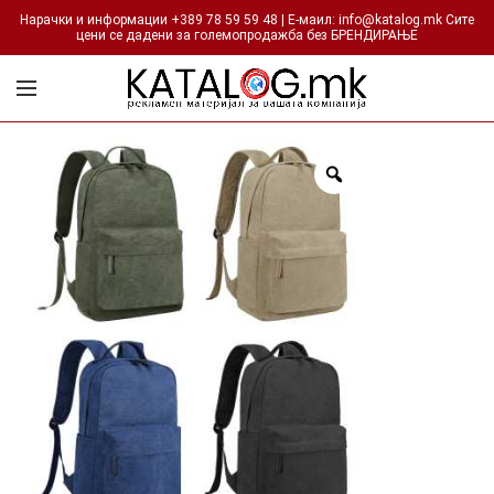
Нарачки и информации +389 78 59 59 48 | Е-маил: info@katalog.mk Сите
цени се дадени за големопродажба без БРЕНДИРАЊЕ