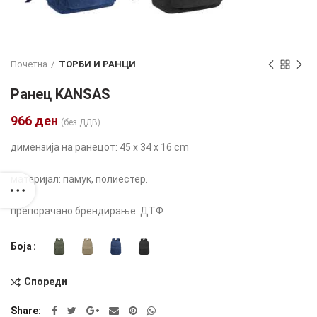
Почетна
ТОРБИ И РАНЦИ
Ранец KANSAS
966
ден
(без ДДВ)
димензија на ранецот:
45 x 34 x 16 cm
материјал: памук, полиестер.
препорачано брендирање: ДТФ
Боја
Спореди
Alternative:
Share