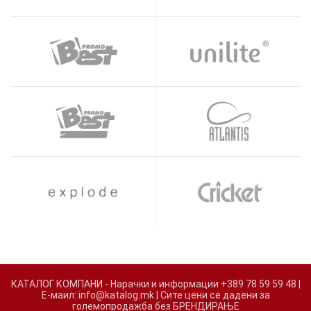
КАТАЛОГ КОМПАНИ - Нарачки и информации +389 78 59 59 48 |
Е-маил: info@katalog.mk | Сите цени се дадени за
големопродажба без БРЕНДИРАЊЕ