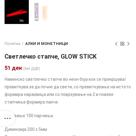
Почетна
АЛКИ И МОНЕТНИЦИ
Светлечко стапче, GLOW STICK
51
ден
(без ДДВ)
Наменско светлечко стапче во неон боја кое се прекршува/
превиткува за да почне да свети, со превиткување на истото
формира нараквица или со поврзување на 2 и повеќе
стапчиња формира ланче.
Пакување 100 парчиња.
Димензија 200 х 5мм