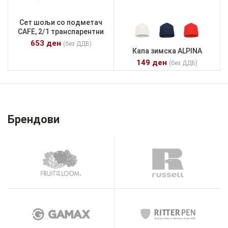
Сет шољи со подметач
CAFE, 2/1 транспарентни
653
ден
(без ДДВ)
Капа зимска ALPINA
149
ден
(без ДДВ)
Брендови