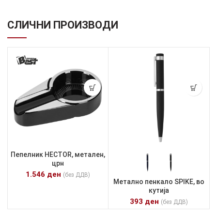
СЛИЧНИ ПРОИЗВОДИ
Пепелник HECTOR, метален,
црн
1.546
ден
(без ДДВ)
Метално пенкало SPIKE, во
кутија
393
ден
(без ДДВ)