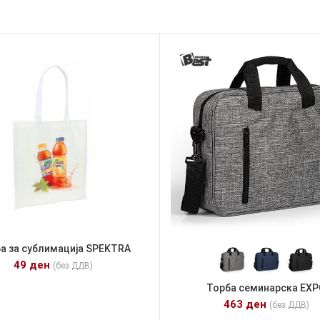
а за сублимација SPEKTRA
49
ден
(без ДДВ)
Торба семинарска EX
463
ден
(без ДДВ)