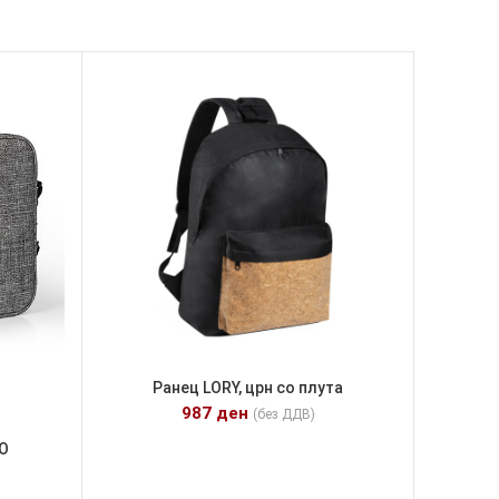
Ранец LORY, црн со плута
987
ден
(без ДДВ)
PO