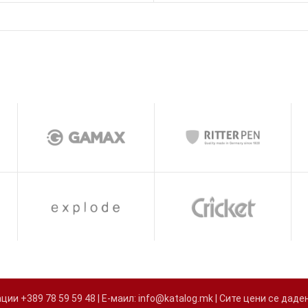
и +389 78 59 59 48 | Е-маил: info@katalog.mk | Сите цени се д