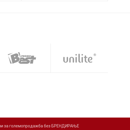
адени за големопродажба без БРЕНДИРАЊЕ