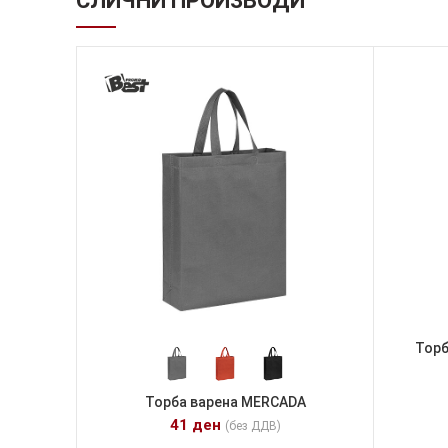
СЛИЧНИ ПРОИЗВОДИ
Торб
Торба варена MERCADA
41
ден
(без ДДВ)