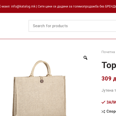
-маил: info@katalog.mk | Сите цени се дадени за големопродажба без БРЕН
Почетна
Тор
309
Јутена 
ЗАЛИ
Спор
Alternati