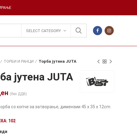
ДИРАЊЕ
SELECT CATEGORY
ТОРБИ И РАНЦИ
Торба јутена JUTA
ба јутена JUTA
ден
(без ДДВ)
торба со копче за затворање, димензии 45 x 35 x 12cm
ХА: 102
еди
ve: