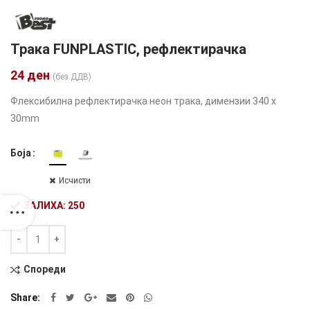
Трака FUNPLASTIC, рефлектирачка
24
ден
(без ДДВ)
Флексибилна рефлектирачка неон трака, димензии 340 x
30mm
Боја
Исчисти
ЗАЛИХА: 250
Количина
Alternative:
Спореди
Share