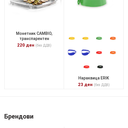
Монетник CAMBIO,
транспарентен
220
ден
(без ДДВ)
Нараквица ERIK
23
ден
(без ДДВ)
Брендови