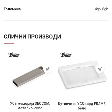
Големина
4gb
,
8gb
СЛИЧНИ ПРОИЗВОДИ
УСБ меморија DEOCOM,
Кутивче за УСБ кард FRAME,
метално, сиво
бело