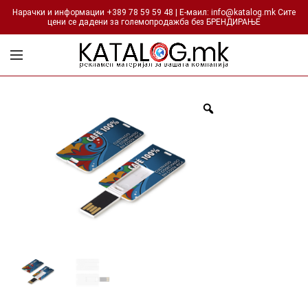
Нарачки и информации +389 78 59 59 48 | Е-маил: info@katalog.mk Сите
цени се дадени за големопродажба без БРЕНДИРАЊЕ