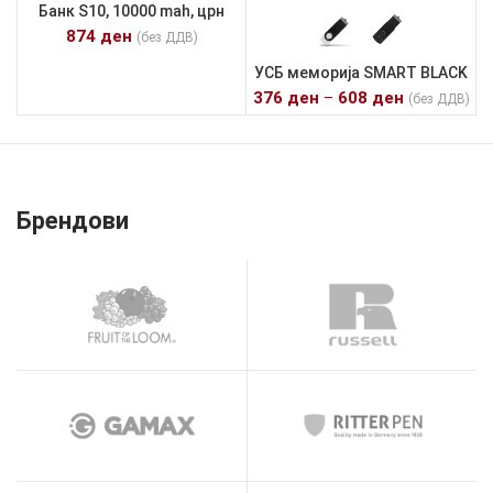
Банк S10, 10000 mah, црн
874
ден
(без ДДВ)
УСБ меморија SMART BLACK
376
ден
–
608
ден
(без ДДВ)
Брендови