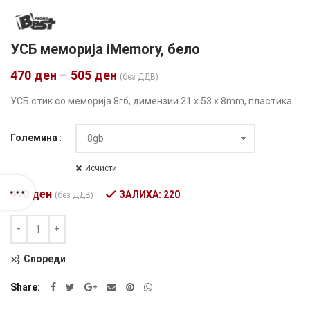
УСБ меморија iMemory, бело
470
ден
–
505
ден
(без ДДВ)
УСБ стик со меморија 8гб, димензии 21 x 53 x 8mm, пластика
Големина
Исчисти
470
ден
ЗАЛИХА: 220
(без ДДВ)
Количина
Alternative:
Спореди
Share