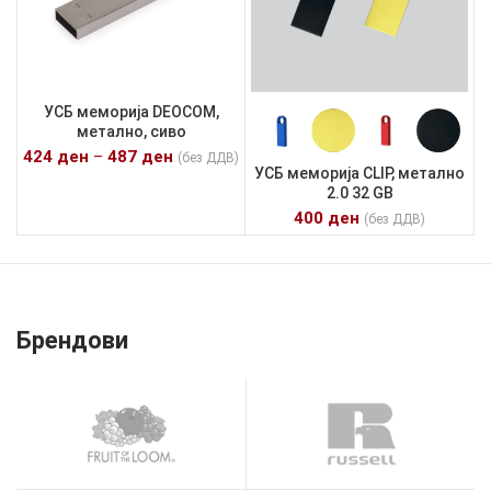
УСБ меморија DEOCOM,
метално, сиво
424
ден
–
487
ден
(без ДДВ)
УСБ меморија CLIP, метално
2.0 32 GB
400
ден
(без ДДВ)
Брендови