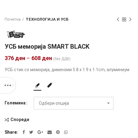
Почетна
ТЕХНОЛОГИЈА И УСБ
УСБ меморија SMART BLACK
376
ден
–
608
ден
(без ДДВ)
УСБ стик со меморија, димензии 5.8 x 1.9 x 1.1cm, алуминиум
Боја
Големина
Спореди
Alternative:
Share