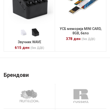
УСБ меморија MINI CARD,
8GB, бело
378
ден
(без ДДВ)
Звучник WAVE
615
ден
(без ДДВ)
Брендови