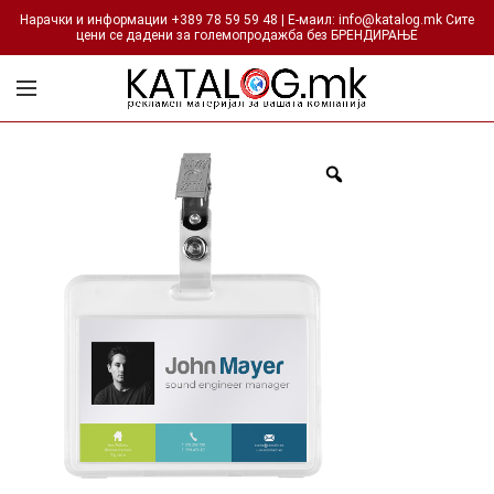
Нарачки и информации +389 78 59 59 48 | Е-маил: info@katalog.mk Сите
цени се дадени за големопродажба без БРЕНДИРАЊЕ