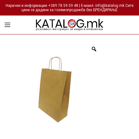
Нарачки и информации +389 78 59 59 48 | Е-маил: info@katalog.mk Сите
цени се дадени за големопродажба без БРЕНДИРАЊЕ