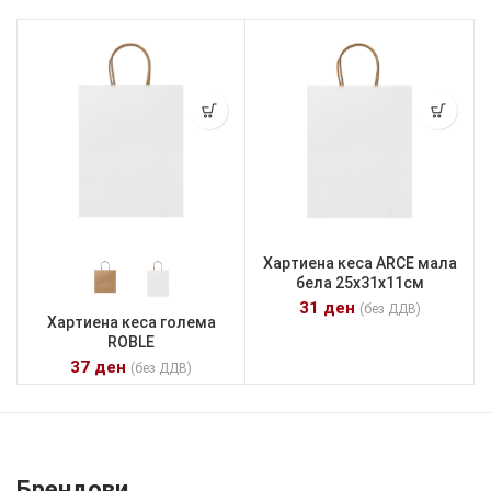
Хартиена кеса ARCE мала
бела 25х31х11см
31
ден
(без ДДВ)
Хартиена кеса голема
ROBLE
37
ден
(без ДДВ)
Брендови