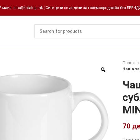
-маил: info@katalog.mk | Сите цени се дадени за големопродажба без БРЕН
Почетна
Чаша за
Чаш
суб
MIN
70
д