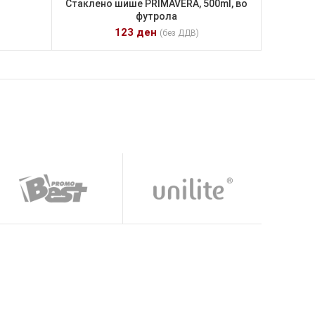
Стаклено шише PRIMAVERA, 500ml, во
футрола
123
ден
(без ДДВ)