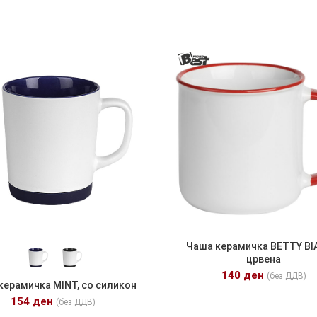
Чаша керамичка BETTY BI
црвена
140
ден
(без ДДВ)
керамичка MINT, со силикон
154
ден
(без ДДВ)