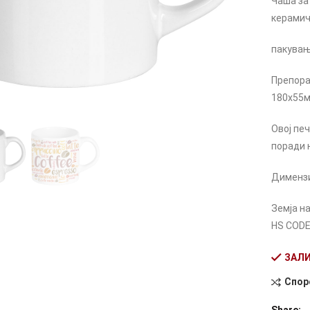
Чаша за
керамич
пакувањ
Препора
180х55
Овој пе
поради 
Димензиј
Земја на
HS CODE 
ЗАЛИ
Спор
Alternati