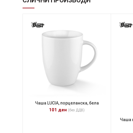
СЛИЧНИ ПРОИЗВОДИ
Чaша LUCIA, порцеланска, бела
101
ден
(без ДДВ)
Чаша 