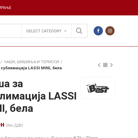
ДИРАЊЕ
SELECT CATEGORY
ЧАШИ, ШИШИЊА И ТЕРМОСИ
 сублимација LASSI MINI, бела
а за
лимација LASSI
I, бела
ен
(без ДДВ)