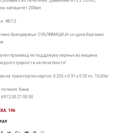
 сублиматско печатење. Димензии Ф72 x 72mm,
ка, капацитет 200мл
е: 48/12
чано брендирање: СУБЛИМАЦИЈА со црна боја макс
мм
чатен производ не поддржува перење во машина
недолготрајноста на печатеното!
а на транспортен картон: 0.255 x 0.31 x 0.35 m, 10,60кг
 потекло: Кина
6912 00 21 00 00
ХА: 196
еди
ve: