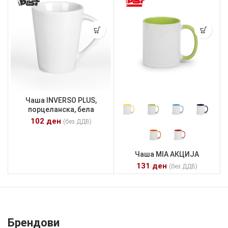
Чаша INVERSO PLUS,
порцеланска, бела
102
ден
(без ДДВ)
Чаша MIA АКЦИЈА
131
ден
(без ДДВ)
Брендови