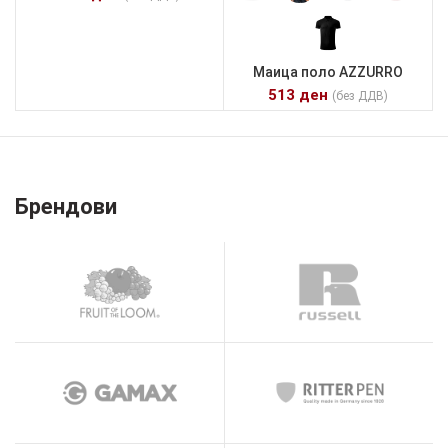
Маица поло AZZURRO
513
ден
(без ДДВ)
Брендови