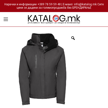
Нарачки и информации +389 78 59 59 48 | Е-маил: info@katalog.mk Сите
цени се дадени за големопродажба без БРЕНДИРАЊЕ