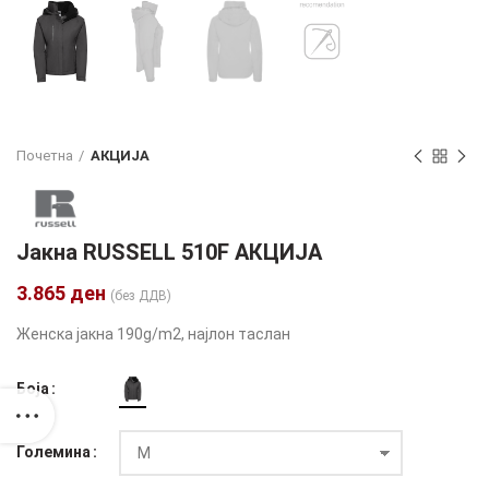
Почетна
АКЦИЈА
Јакна RUSSELL 510F АКЦИЈА
3.865
ден
(без ДДВ)
Женска јакна 190g/m2, најлон таслан
Боја
Големина