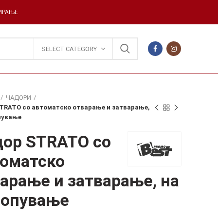
ДИРАЊЕ
SELECT CATEGORY
ЧАДОРИ
TRATO со автоматско отварање и затварање,
пување
дор STRATO со
томатско
арање и затварање, на
лопување