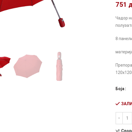
751
Чадор н
полузат
8 панел
материј
Препора
120х12
Боја
ЗАЛИ
Количин
Alternati
Спор