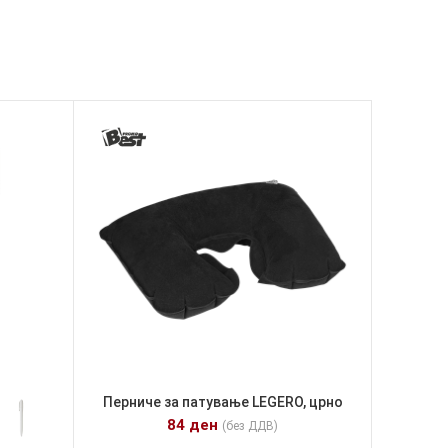
Перниче за патување LEGERO, црно
84
ден
(без ДДВ)