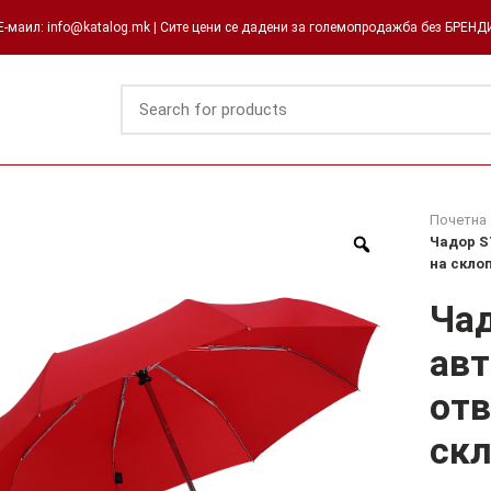
-маил: info@katalog.mk | Сите цени се дадени за големопродажба без БРЕН
Почетна
Чадор S
на скло
Ча
ав
отв
ск