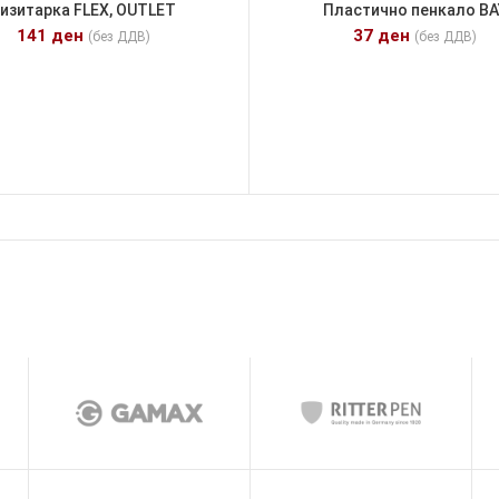
изитарка FLEX, OUTLET
Пластично пенкало BA
141
ден
37
ден
(без ДДВ)
(без ДДВ)