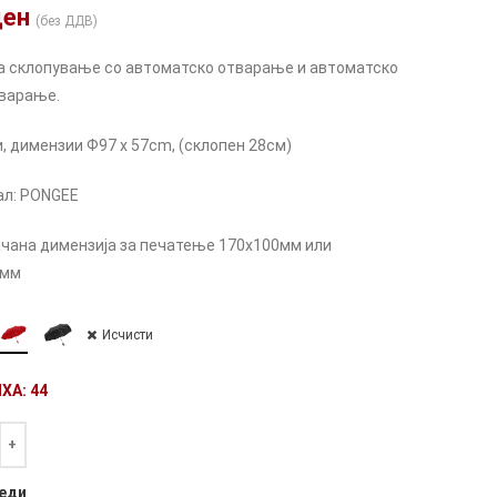
ден
(без ДДВ)
а склопување со автоматско отварање и автоматско
варање.
и, димензии Ф97 x 57cm, (склопен 28см)
ал: PONGEE
чана димензија за печатење 170х100мм или
0мм
Исчисти
ХА: 44
а
ve:
еди