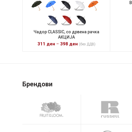
В
Чадор CLASSIC, со дрвена рачка
АКЦИЈА
311
ден
–
398
ден
(без ДДВ)
Брендови